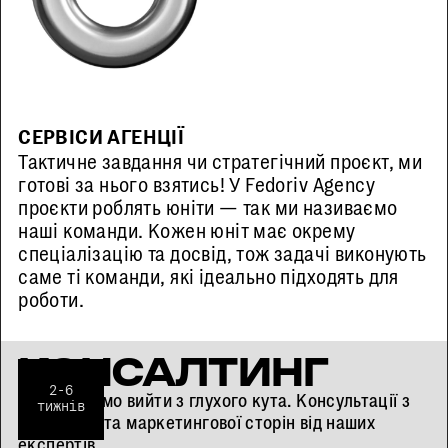
СЕРВІСИ АГЕНЦІЇ
Тактичне завдання чи стратегічний проєкт, ми
готові за нього взятись! У Fedoriv Agency
проєкти роблять юніти — так ми називаємо
наші команди. Кожен юніт має окрему
спеціалізацію та досвід, тож задачі виконують
саме ті команди, які ідеально підходять для
роботи.
КОНСАЛТИНГ
2-6
Допоможемо вийти з глухого кута. Консультації з
тижнів
бізнесової та маркетингової сторін від наших
експертів.