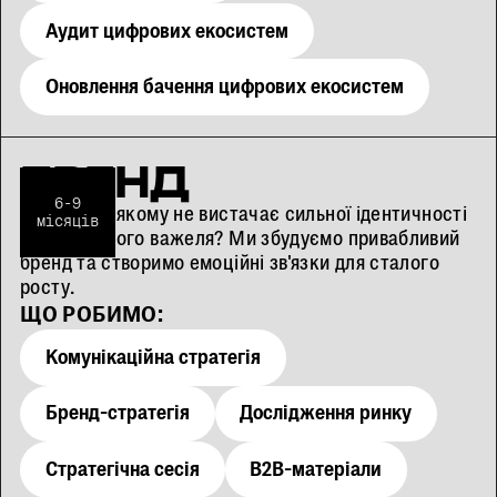
Аудит цифрових екосистем
Оновлення бачення цифрових екосистем
БРЕНД
6-9
Є продукт, якому не вистачає сильної ідентичності
місяців
чи емоційного важеля? Ми збудуємо привабливий
бренд та створимо емоційні зв'язки для сталого
росту.
ЩО РОБИМО:
Комунікаційна стратегія
Бренд-стратегія
Дослідження ринку
Стратегічна сесія
B2B-матеріали