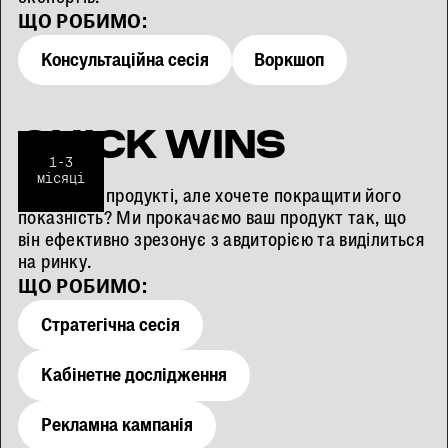
ЩО РОБИМО:
Консультаційна сесія
Воркшоп
QUICK WINS
1-3
місяці
Впевнені в продукті, але хочете покращити його
показність? Ми прокачаємо ваш продукт так, що
він ефективно зрезонує з авдиторією та виділиться
на ринку.
ЩО РОБИМО:
Стратегічна сесія
Кабінетне дослідження
Рекламна кампанія